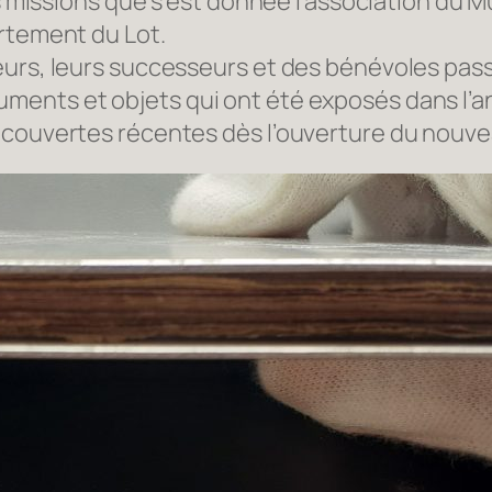
es missions que s’est donnée l’association du M
artement du Lot.
urs, leurs successeurs et des bénévoles passi
ents et objets qui ont été exposés dans l’an
découvertes récentes dès l’ouverture du nouv