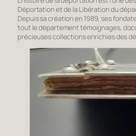
L’histoire de la déportation est l’une d
Déportation et de la Libération du dép
Depuis sa création en 1989, ses fondate
tout le département témoignages, docum
précieuses collections enrichies des 