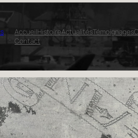
is
Accueil
Histoire
Actualités
Témoignages
C
Contact