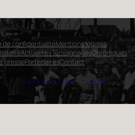
e de confidentialité
Mentions légales
Histoire
Actualités
Témoignages
Chroniques
e presse
Partenaires
Contact
RÉALISATION : T.WEB