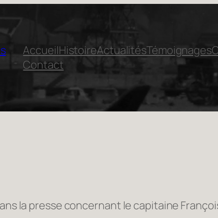
is
Accueil
Histoire
Actualités
Témoignages
C
Contact
dans la presse concernant le capitaine Françoi